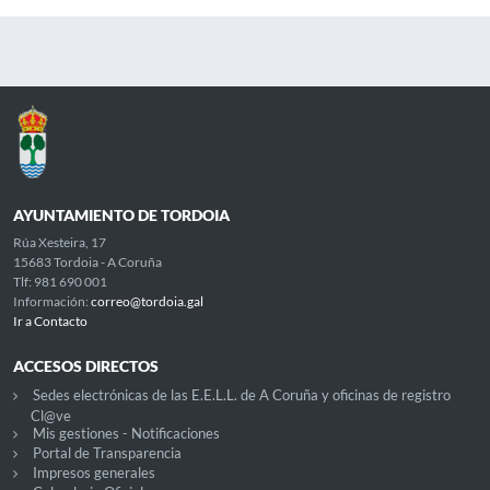
AYUNTAMIENTO DE TORDOIA
Rúa Xesteira, 17
15683 Tordoia - A Coruña
Tlf: 981 690 001
Información:
correo@tordoia.gal
Ir a Contacto
ACCESOS DIRECTOS
Sedes electrónicas de las E.E.L.L. de A Coruña y oficinas de registro
Cl@ve
Mis gestiones - Notificaciones
Portal de Transparencia
Impresos generales