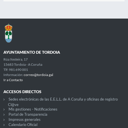
AYUNTAMIENTO DE TORDOIA
Rúa Xesteira, 17
15683 Tordoia - A Coruña
Tlf: 981 690 001
Información:
correo@tordoia.gal
Ir a Contacto
ACCESOS DIRECTOS
Sedes electrónicas de las E.E.L.L. de A Coruña y oficinas de registro
Cl@ve
Mis gestiones - Notificaciones
Portal de Transparencia
Impresos generales
Calendario Oficial